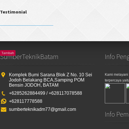
Testimonial
Tambah
SumberTeknikBatam
Info Pen
Komplek Bumi Sarana Blok Z No. 10 Sei
Kami melayani
Jodoh Belakang BCA,Samping POM
terpercaya yaitu
Bensin JODOH, BATAM
+6285262884499 / +628117078588
+628117778588
sumberteknikadm77@gmail.com
Info Pe