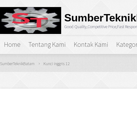
SumberTekni
Good Quality,Competitive Price,Fast Respo
Home
Tentang Kami
Kontak Kami
Kategor
SumberTeknikBatam
Kunci inggris 12